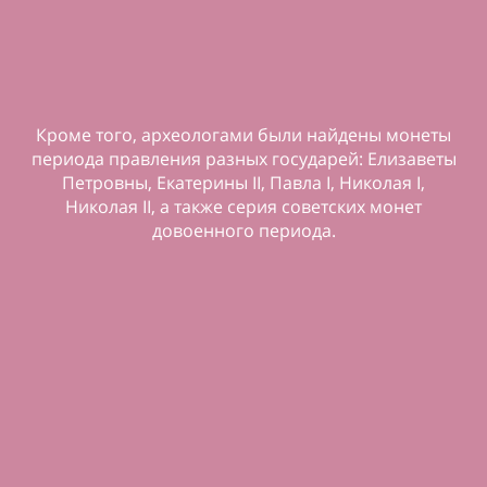
рхеологами были найдены монеты
ния разных государей: Елизаветы
Помимо клада, архео
Ее условно можно раз
атерины II, Павла I, Николая I,
предметы, подража
первую группу вошли 
 а также серия советских монет
Англии и венчики 
овоенного периода.