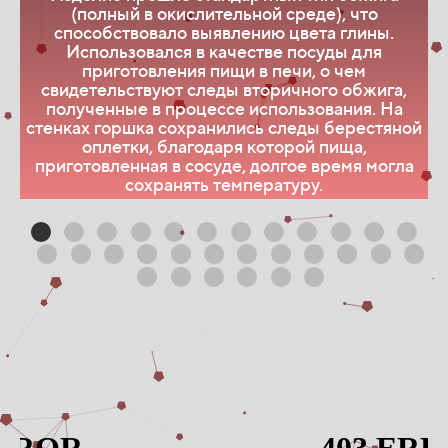
(полный в окислительной среде), что
к
способствовало выявлению цвета глины.
Использовался в качестве посуды для
приготовления пищи в печи, о чем
свидетельствуют следы вторичного обжига,
з
полученные в процессе использования. На
стенках горшка сохранились следы берестяной
оплетки, благодаря которой пища,
м
приготовленная в сосуде, долгое время могла
сохранять температуру.