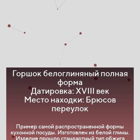
Горшок белоглиняный полная
форма
Датировка: XVIII век
Место находки: Брюсов
переулок
К
п
в
Пример самой распространенной формы
кухонной посуды. Изготовлен из белой глины.
Изделие прошло стандартный тип обжига