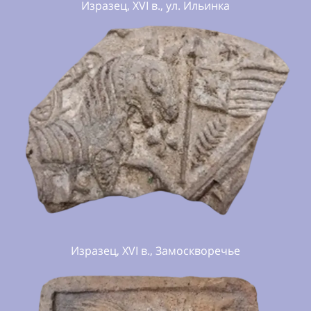
зец, XVI в., ул. Ильинка
ц, XVI в., Замоскворечье
Фляга чернол