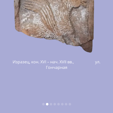
н. XVI – нач. XVII вв., ул.
Сковорода б
Гончарная