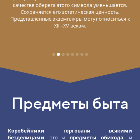
ега этого символа уменьшается.
я его эстетическая ценность.
 экземпляры могут относиться к
XIII–XV векам.
Предметы быта
Коробейники торговали всякими
безделицами
: это и
предметы обихода
, и