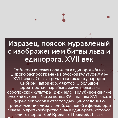
Изразец, п
оясок муравленый
с изображением битвы льва и
единорога,
XVII век
Эмблематическая пара «лев и единорог» была
широко распространена в русской культуре XVI—
г
XVII веков. Она встречается также и у народов
Сибири, например, у якутов. С большой
вероятностью пара была заимствована из
европейской культуры. В финале «Голубиной книги»(
русский духовный стих конца XV — начала XVI века, в
форме вопросов и ответов дающий сведения о
происхождении мира, людей, сословий и фольклора)
о
показано противоборство льва и единорога, которое
п
олицетворяет бой Кривды с Правдой. Льва и