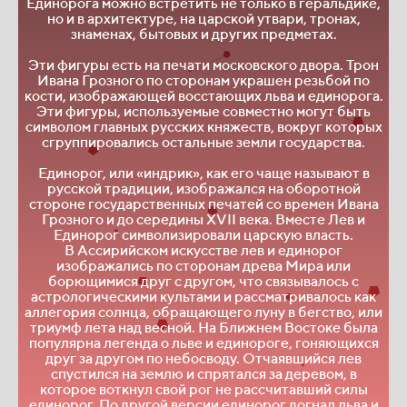
Единорога можно встретить не только в геральдике,
но и в архитектуре, на царской утвари, тронах,
знаменах, бытовых и других предметах.
Эти фигуры есть на печати московского двора. Трон
Ивана Грозного по сторонам украшен резьбой по
кости, изображающей восстающих льва и единорога.
Эти фигуры, используемые совместно могут быть
символом главных русских княжеств, вокруг которых
сгруппировались остальные земли государства.
Единорог, или «индрик», как его чаще называют в
русской традиции, изображался на оборотной
стороне государственных печатей со времен Ивана
Грозного и до середины XVII века. Вместе Лев и
Единорог символизировали царскую власть.
В Ассирийском искусстве лев и единорог
изображались по сторонам древа Мира или
борющимися друг с другом, что связывалось с
астрологическими культами и рассматривалось как
аллегория солнца, обращающего луну в бегство, или
триумф лета над весной. На Ближнем Востоке была
популярна легенда о льве и единороге, гоняющихся
друг за другом по небосводу. Отчаявшийся лев
спустился на землю и спрятался за деревом, в
которое воткнул свой рог не рассчитавший силы
единорог. По другой версии единорог догнал льва и