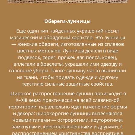
Обереги-лунницы
п найденных украшений носил
брядовый характер. Это лунницы
реги, изготовленные из сплавов
аллов. Лунницы делали в виде
ерег, пряжек для пояса, колец,
раслеты, украшали ими одежду и
. Также лунницу часто вышивали
тобы придать одежде и другому
Также среди же
сильные защитные свойства.
браслеты. Под
остранение лунниц происходит в
датируются 6
 практически на всей славянской
п
раллельно идет изменение формы
рокорогие лунницы вытесняются
и — остророгими, круторогими,
рестовключенными и другими. С
ием христианства восприятие в