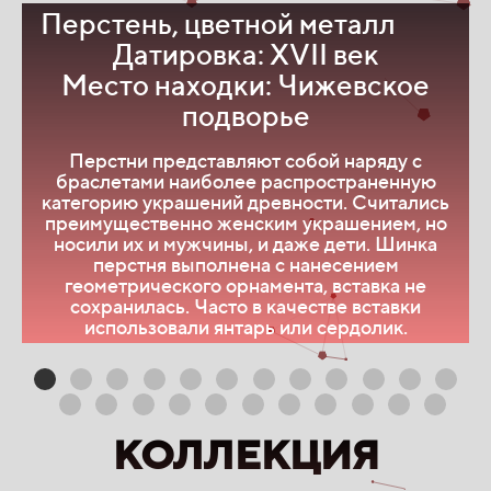
Перстень, цветной металл
Датировка: XVII век
Место находки: Чижевское
подворье
Перстни представляют собой наряду с
К
браслетами наиболее распространенную
категорию украшений древности. Считались
ц
преимущественно женским украшением, но
носили их и мужчины, и даже дети. Шинка
т
перстня выполнена с нанесением
с
геометрического орнамента, вставка не
сохранилась. Часто в качестве вставки
использовали янтарь или сердолик.
т
КОЛЛЕКЦИЯ
П